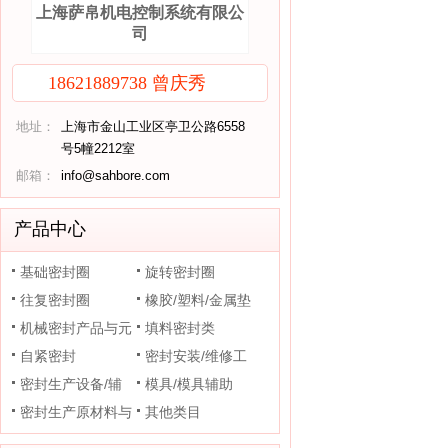
上海萨帛机电控制系统有限公
司
18621889738 曾庆秀
地址：
上海市金山工业区亭卫公路6558
号5幢2212室
邮箱：
info@sahbore.com
产品中心
基础密封圈
旋转密封圈
往复密封圈
橡胶/塑料/金属垫
机械密封产品与元
片
填料密封类
件
自紧密封
密封安装/维修工
密封生产设备/辅
具
模具/模具辅助
助装置
密封生产原材料与
其他类目
助剂