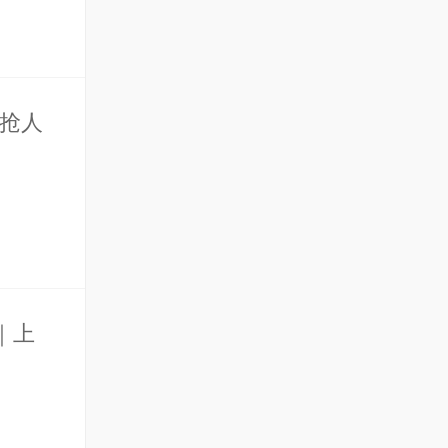
速抢人
｜上