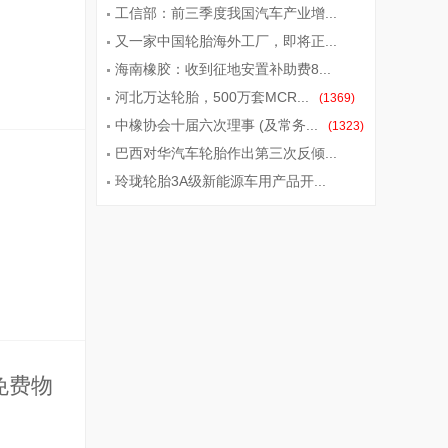
工信部：前三季度我国汽车产业增...
又一家中国轮胎海外工厂，即将正...
(1653)
海南橡胶：收到征地安置补助费8...
(1617)
河北万达轮胎，500万套MCR...
(1398)
(1369)
中橡协会十届六次理事 (及常务...
(1323)
巴西对华汽车轮胎作出第三次反倾...
玲珑轮胎3A级新能源车用产品开...
(1319)
(1311)
，免费物