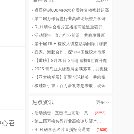
睿辰密封600MPA水介质往复动密封超高
压密封件通过用户测试
第二届万橡智盈行业高峰论坛暨产学研
融合创新大会圆满落幕，RLH 橡胶研学会
RLH 研学会名片直播招商通道重磅开
全程赋能记录
启！助力企业闪耀 2025 上海汽配展
活动预告 | 直击行业前沿，共商发展新
局！
第十届 RLH 橡胶大讲堂活动回顾 | 橡胶
人的知识盛宴与行业新篇
宜家、海胶合作，探讨中国橡胶木市场
【重磅】9月20日-24日||智橡9期首开魔
都+13位橡胶配方专家齐聚上海+全新课程
2025 青岛亚太橡塑展圆满落幕，共促橡
+硬核干货+报名
塑产业创新发展
【亚太橡塑展】汇聚全球精英，共绘橡
塑发展新篇章！
橡硅新引擎：百万豪礼等您来取，现金
抽不停，奖品满载而归！新劲力携青岛亚
热点资讯
太橡塑展暨上下供应链一站式采购
更多
>>
活动预告 | 直击行业前沿，共...
(2253)
第二届万橡智盈行业高峰论坛暨产...
中心召
RLH 研学会名片直播招商通道...
(1898)
(1839)