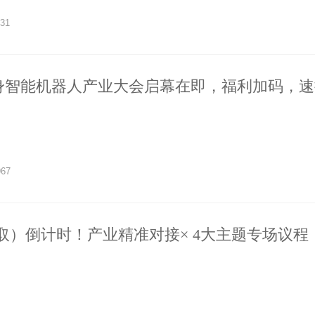
31
具身智能机器人产业大会启幕在即，福利加码，
道入场券!
967
取）倒计时！产业精准对接× 4大主题专场议程
人展8.13-15即将启幕