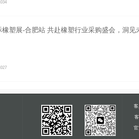
1034
国际橡塑展-合肥站 共赴橡塑行业采购盛会，洞见
025 新篇章！
1027
客
客
官