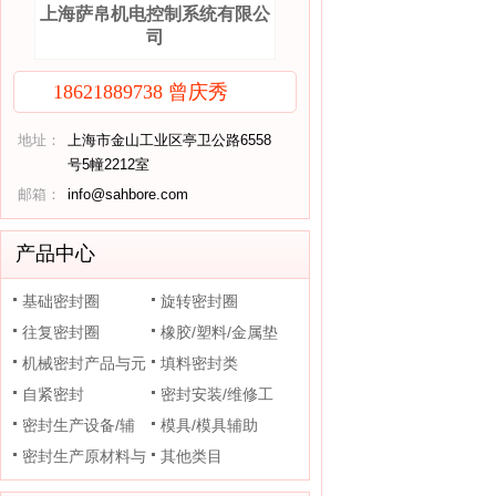
上海萨帛机电控制系统有限公
司
18621889738 曾庆秀
地址：
上海市金山工业区亭卫公路6558
号5幢2212室
邮箱：
info@sahbore.com
产品中心
基础密封圈
旋转密封圈
往复密封圈
橡胶/塑料/金属垫
机械密封产品与元
片
填料密封类
件
自紧密封
密封安装/维修工
密封生产设备/辅
具
模具/模具辅助
助装置
密封生产原材料与
其他类目
助剂