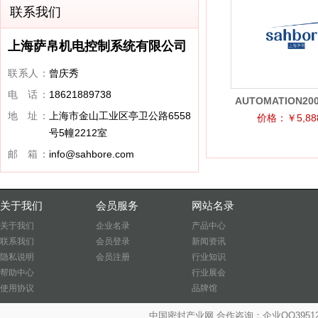
联系我们
上海萨帛机电控制系统有限公司
联系人：
曾庆秀
电 话：
18621889738
AUTOMATION200
地 址：
上海市金山工业区亭卫公路6558
2GD带两偏移气体
价格：￥5,888
号5幢2212室
保装置
邮 箱：
info@sahbore.com
关于我们
会员服务
网站名录
关于我们
企业名录
产品中心
联系我们
会员登录
新闻资讯
隐私说明
会员注册
行业知识
帮助中心
行业展会
使用协议
品牌馆
中国密封产业网 合作咨询：企业QQ39512487