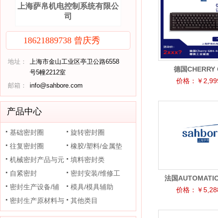
上海萨帛机电控制系统有限公
司
18621889738 曾庆秀
地址：
上海市金山工业区亭卫公路6558
德国CHERRY 
号5幢2212室
4100LCMEU-0
价格：￥2,999
邮箱：
info@sahbore.com
产品中心
基础密封圈
旋转密封圈
往复密封圈
橡胶/塑料/金属垫
机械密封产品与元
片
填料密封类
件
自紧密封
密封安装/维修工
法国AUTOMATIO
密封生产设备/辅
具
模具/模具辅助
DGPT2-BT液浸
价格：￥5,288
助装置
密封生产原材料与
其他类目
于-20°C环
助剂