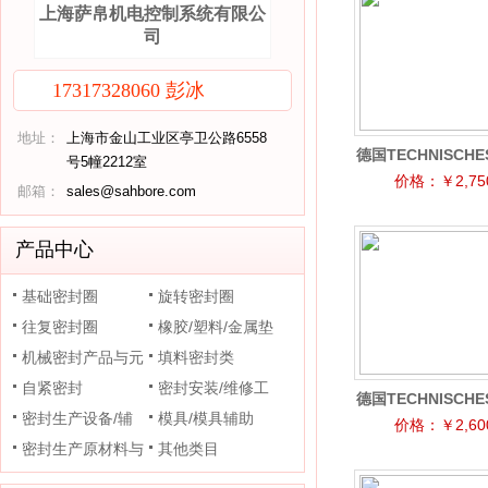
上海萨帛机电控制系统有限公
司
17317328060 彭冰
地址：
上海市金山工业区亭卫公路6558
德国TECHNISCHE
号5幢2212室
GRIEB FMN 113 
价格：￥2,750
邮箱：
sales@sahbore.com
料仓装料指
产品中心
基础密封圈
旋转密封圈
往复密封圈
橡胶/塑料/金属垫
机械密封产品与元
片
填料密封类
件
自紧密封
密封安装/维修工
德国TECHNISCHE
密封生产设备/辅
具
模具/模具辅助
GRIEB FMK 508 
价格：￥2,600
助装置
密封生产原材料与
其他类目
料仓装料指
助剂