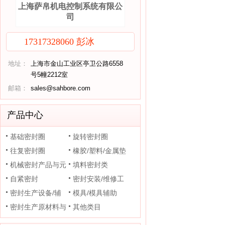
上海萨帛机电控制系统有限公
司
17317328060 彭冰
地址：
上海市金山工业区亭卫公路6558
号5幢2212室
邮箱：
sales@sahbore.com
产品中心
基础密封圈
旋转密封圈
往复密封圈
橡胶/塑料/金属垫
机械密封产品与元
片
填料密封类
件
自紧密封
密封安装/维修工
密封生产设备/辅
具
模具/模具辅助
助装置
密封生产原材料与
其他类目
助剂