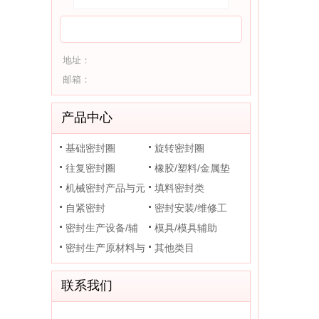
地址：
邮箱：
产品中心
基础密封圈
旋转密封圈
往复密封圈
橡胶/塑料/金属垫
机械密封产品与元
片
填料密封类
件
自紧密封
密封安装/维修工
密封生产设备/辅
具
模具/模具辅助
助装置
密封生产原材料与
其他类目
助剂
联系我们