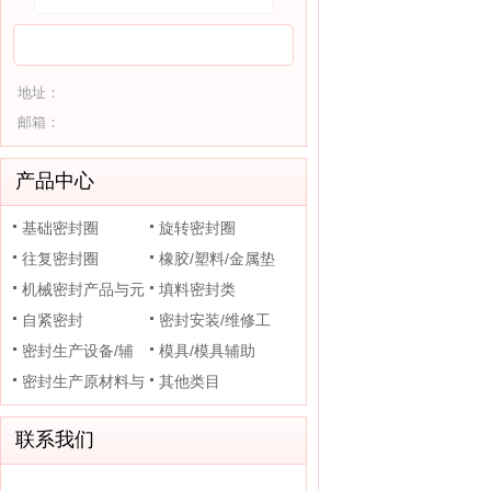
地址：
邮箱：
产品中心
基础密封圈
旋转密封圈
往复密封圈
橡胶/塑料/金属垫
机械密封产品与元
片
填料密封类
件
自紧密封
密封安装/维修工
密封生产设备/辅
具
模具/模具辅助
助装置
密封生产原材料与
其他类目
助剂
联系我们