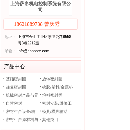
上海萨帛机电控制系统有限公
司
18621889738 曾庆秀
地址：
上海市金山工业区亭卫公路6558
号5幢2212室
邮箱：
info@sahbore.com
产品中心
基础密封圈
旋转密封圈
往复密封圈
橡胶/塑料/金属垫
机械密封产品与元
片
填料密封类
件
自紧密封
密封安装/维修工
密封生产设备/辅
具
模具/模具辅助
助装置
密封生产原材料与
其他类目
助剂