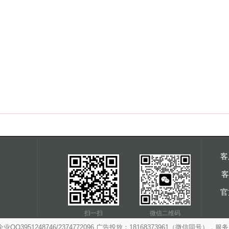
客
客
官
扫一扫
微信二维码
3951248746/2374772096 广告投放：18168373961（微信同号），服务