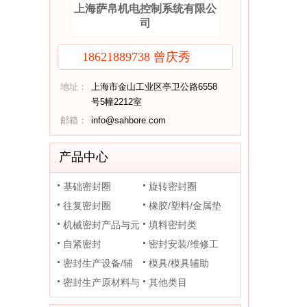
上海萨帛机电控制系统有限公
司
18621889738 曾庆秀
地址：
上海市金山工业区亭卫公路6558
号5幢2212室
邮箱：
info@sahbore.com
产品中心
基础密封圈
旋转密封圈
往复密封圈
橡胶/塑料/金属垫
机械密封产品与元
片
填料密封类
件
自紧密封
密封安装/维修工
密封生产设备/辅
具
模具/模具辅助
助装置
密封生产原材料与
其他类目
助剂