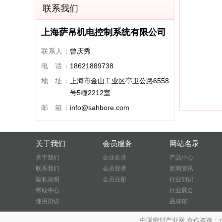
联系我们
上海萨帛机电控制系统有限公司
联系人：
曾庆秀
电 话：
18621889738
地 址：
上海市金山工业区亭卫公路6558
号5幢2212室
邮 箱：
info@sahbore.com
关于我们
会员服务
网站名录
关于我们
企业名录
产品中心
联系我们
会员登录
新闻资讯
隐私说明
会员注册
行业知识
帮助中心
行业展会
使用协议
品牌馆
中国密封产业网 合作咨询：企业QQ