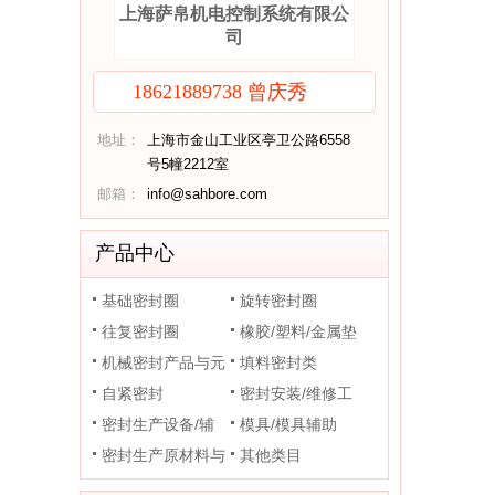
上海萨帛机电控制系统有限公
司
18621889738 曾庆秀
地址：
上海市金山工业区亭卫公路6558
号5幢2212室
邮箱：
info@sahbore.com
产品中心
基础密封圈
旋转密封圈
往复密封圈
橡胶/塑料/金属垫
机械密封产品与元
片
填料密封类
件
自紧密封
密封安装/维修工
密封生产设备/辅
具
模具/模具辅助
助装置
密封生产原材料与
其他类目
助剂