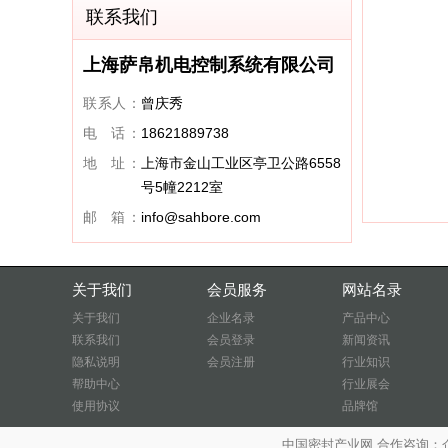
联系我们
上海萨帛机电控制系统有限公司
联系人：
曾庆秀
电 话：
18621889738
地 址：
上海市金山工业区亭卫公路6558
号5幢2212室
邮 箱：
info@sahbore.com
关于我们
会员服务
网站名录
关于我们
企业名录
产品中心
联系我们
会员登录
新闻资讯
隐私说明
会员注册
行业知识
帮助中心
行业展会
使用协议
品牌馆
中国密封产业网 合作咨询：企业QQ