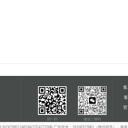
客
客
官
扫一扫
微信二维码
3951248746/2374772096 广告投放：18168373961（微信同号），服务