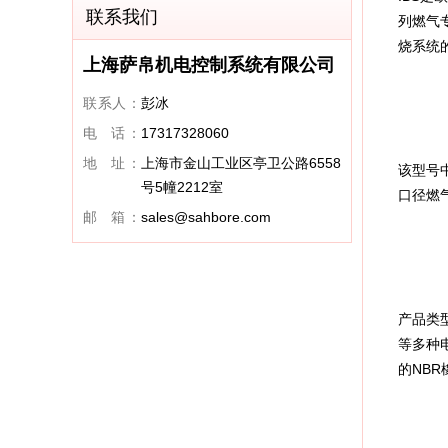
联系我们
列燃气
烧系统
上海萨帛机电控制系统有限公司
联系人：
彭冰
电 话：
17317328060
地 址：
上海市金山工业区亭卫公路6558
该型号中
号5幢2212室
口径燃
邮 箱：
sales@sahbore.com
产品类型
等多种电
的NB