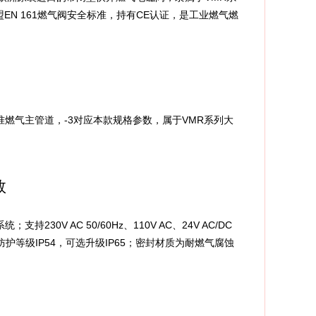
N 161燃气阀安全标准，持有CE认证，是工业燃气燃
5标准燃气主管道，-3对应本款规格参数，属于VMR系列大
数
0V AC 50/60Hz、110V AC、24V AC/DC
防护等级IP54，可选升级IP65；密封材质为耐燃气腐蚀