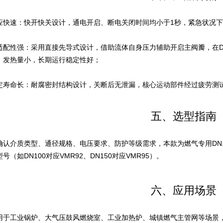
应快速：快开快关设计，通电开启、断电关闭时间均小于1秒，紧急状况
适配性强：采用直接先导式设计，借助流体自身压力辅助开启主阀瓣，在D
、发热量小，长期运行稳定性好；
定寿命长：耐腐密封结构设计，关断后无泄漏，核心运动部件经过疲劳测
五、选型指南
确认介质类型、通径规格、电压要求、防护等级需求，本款为燃气专用DN1
号（如DN100对应VMR92、DN150对应VMR95）。
六、应用场景
用于工业锅炉、大气压鼓风燃烧室、工业加热炉、城镇燃气主管网等场景