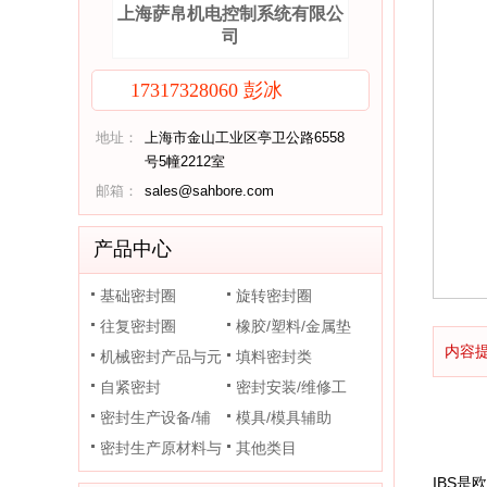
上海萨帛机电控制系统有限公
司
17317328060 彭冰
地址：
上海市金山工业区亭卫公路6558
号5幢2212室
邮箱：
sales@sahbore.com
产品中心
基础密封圈
旋转密封圈
往复密封圈
橡胶/塑料/金属垫
内容
机械密封产品与元
片
填料密封类
件
自紧密封
密封安装/维修工
密封生产设备/辅
具
模具/模具辅助
助装置
密封生产原材料与
其他类目
助剂
IBS是