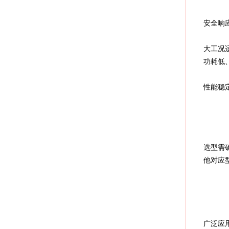
安全响
大工况
功耗低
性能稳
选型需
他对应型
广泛应