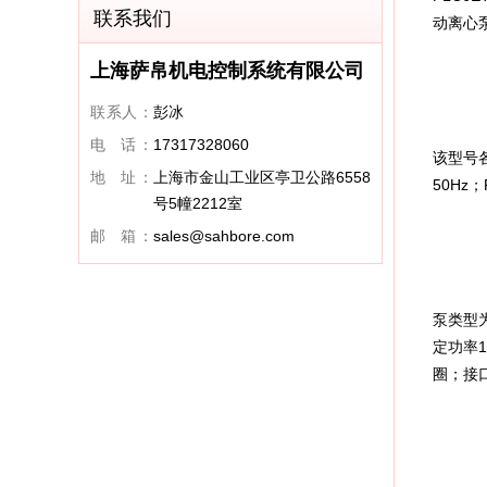
联系我们
动离心
上海萨帛机电控制系统有限公司
联系人：
彭冰
电 话：
17317328060
该型号各
地 址：
上海市金山工业区亭卫公路6558
50Hz
号5幢2212室
邮 箱：
sales@sahbore.com
泵类型为
定功率1
圈；接口