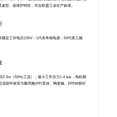
紧凑型、低维护特性，符合欧盟工业生产标准。
析
0代表额定工作电压230V；1代表单相电源；50代表工频
数
.3m（50Hz工况）；最大工作压力1.4 bar，电机额
2；过流部件材质为聚丙烯(PP)泵体、陶瓷轴、EPDM密封