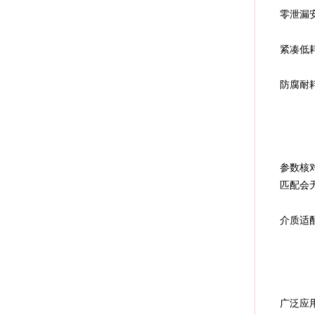
零泄漏
紧凑低
防腐耐
参数核对
匹配会
介质适
广泛应