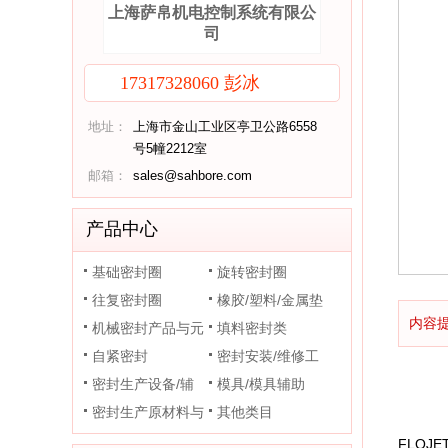
上海萨帛机电控制系统有限公
司
17317328060 彭冰
地址：
上海市金山工业区亭卫公路6558
号5幢2212室
邮箱：
sales@sahbore.com
产品中心
基础密封圈
旋转密封圈
往复密封圈
橡胶/塑料/金属垫
内容
机械密封产品与元
片
填料密封类
件
自紧密封
密封安装/维修工
密封生产设备/辅
具
模具/模具辅助
助装置
密封生产原材料与
其他类目
助剂
FLOJ