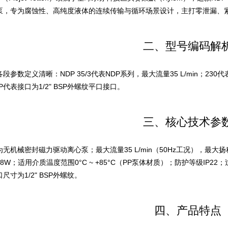
泵，专为腐蚀性、高纯度液体的连续传输与循环场景设计，主打零泄漏、
二、型号编码解
段参数定义清晰：NDP 35/3代表NDP系列，最大流量35 L/min；23
；P代表接口为1/2" BSP外螺纹平口接口。
三、核心技术参
无机械密封磁力驱动离心泵；最大流量35 L/min（50Hz工况），最大扬程3
8W；适用介质温度范围0°C ~ +85°C（PP泵体材质）；防护等级IP2
尺寸为1/2" BSP外螺纹。
四、产品特点