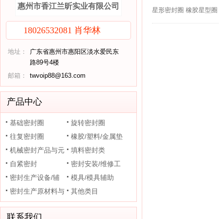
惠州市香江兰昕实业有限公司
星形密封圈 橡胶星型圈，星形密
18026532081 肖华林
地址：
广东省惠州市惠阳区淡水爱民东
路89号4楼
邮箱：
twvoip88@163.com
产品中心
基础密封圈
旋转密封圈
往复密封圈
橡胶/塑料/金属垫
机械密封产品与元
片
填料密封类
件
自紧密封
密封安装/维修工
密封生产设备/辅
具
模具/模具辅助
助装置
密封生产原材料与
其他类目
助剂
联系我们