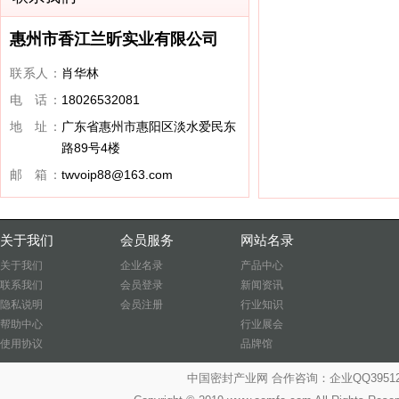
惠州市香江兰昕实业有限公司
联系人：
肖华林
电 话：
18026532081
地 址：
广东省惠州市惠阳区淡水爱民东
路89号4楼
邮 箱：
twvoip88@163.com
关于我们
会员服务
网站名录
关于我们
企业名录
产品中心
联系我们
会员登录
新闻资讯
隐私说明
会员注册
行业知识
帮助中心
行业展会
使用协议
品牌馆
中国密封产业网 合作咨询：企业QQ39512487