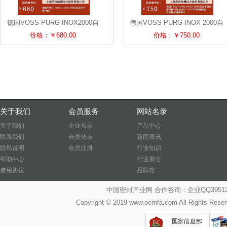
德国VOSS PURG-INOX2000自
德国VOSS PURG-INOX 2000自
动排气阀
动不锈钢浮球排气阀
价格：￥680.00
价格：￥750.00
关于我们
会员服务
网站名录
关于我们
企业名录
产品中心
联系我们
会员登录
新闻资讯
隐私说明
会员注册
行业知识
帮助中心
行业展会
使用协议
品牌馆
中国密封产业网 合作咨询：企业QQ39512487
Copyright © 2019 www.oemfa.com All R