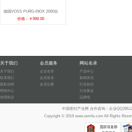
德国VOSS PURG-INOX 2000自
动不锈钢浮球排气阀
价格：￥999.00
关于我们
会员服务
网站名录
关于我们
企业名录
产品中心
联系我们
会员登录
新闻资讯
隐私说明
会员注册
行业知识
帮助中心
行业展会
使用协议
品牌馆
中国密封产业网 合作咨询：企业QQ39512487
Copyright © 2019 www.oemfa.com All R