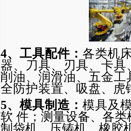
4、工具配件：
各类机
器、刀
具、刃具、卡具
削油
、润滑
油、五金工
全防护装
置、吸
盘、虎
5、模具制造：
模具及
软
件；测量设备、各类
制袋机、压铸机、橡胶