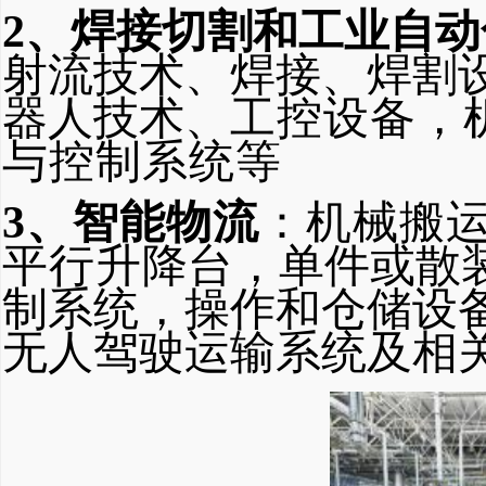
2、焊接切割和工业自动
射流
技术、焊接、焊割
器人技术、
工控设备，
与控制
系统等
3、智能物流
：机械搬
平行升
降台，单件或散
制系统，操作和仓储设
无人驾驶运输系统及
相