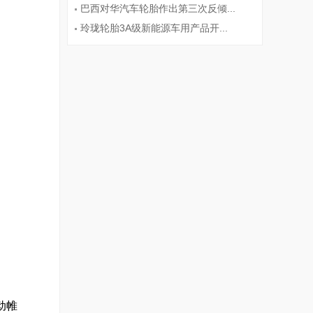
巴西对华汽车轮胎作出第三次反倾...
玲珑轮胎3A级新能源车用产品开...
(1331)
(1322)
动帷