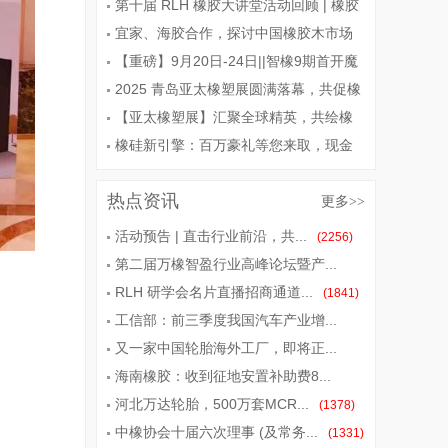
局！
第十届 RLH 橡胶大讲堂活动回顾 | 橡胶
人的知识盛宴与行业新篇
宜家、海胶合作，探讨中国橡胶木市场
【重磅】9月20日-24日||智橡9期首开魔
都+13位橡胶配方专家齐聚上海+全新课程
2025 青岛亚太橡塑展圆满落幕，共促橡
+硬核干货+报名
塑产业创新发展
【亚太橡塑展】汇聚全球精英，共绘橡
塑发展新篇章！
橡硅新引擎：百万豪礼等您来取，现金
抽不停，奖品满载而归！新劲力携青岛亚
热点资讯
太橡塑展暨上下供应链一站式采购
更多
>>
活动预告 | 直击行业前沿，共...
(2256)
第二届万橡智盈行业高峰论坛暨产...
RLH 研学会名片直播招商通道...
(1903)
(1841)
工信部：前三季度我国汽车产业增...
又一家中国轮胎海外工厂，即将正...
(1663)
海南橡胶：收到征地安置补助费8...
(1630)
河北万达轮胎，500万套MCR...
(1408)
(1378)
中橡协会十届六次理事 (及常务...
(1331)