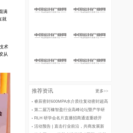
圆满
在就
技术
胶从
推荐资讯
更多
>>
睿辰密封600MPA水介质往复动密封超高
压密封件通过用户测试
第二届万橡智盈行业高峰论坛暨产学研
融合创新大会圆满落幕，RLH 橡胶研学会
RLH 研学会名片直播招商通道重磅开
全程赋能记录
启！助力企业闪耀 2025 上海汽配展
活动预告 | 直击行业前沿，共商发展新